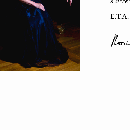
s‘arrêt
E.T.A.